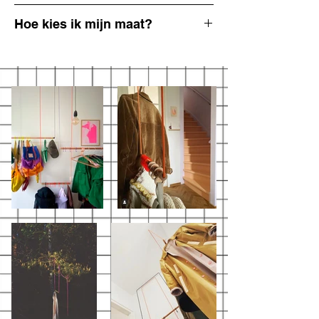
koper, hout, draad
Hoe kies ik mijn maat?
De breedte van de kapstok is
inclusief:
hout
+
uitstekend stukje draad
.
Dus gemeten vanaf de buitenzijde van de
uitstekende stukjes draad.
Het draad gaat helemaal door het het
materiaal en het hout heen, dus wil je weten
hoeveel draad je aan beide
zijden overhoudt is deze som handig:
lengte
draad
min de
breedte kapstok
delen
door
twee
.