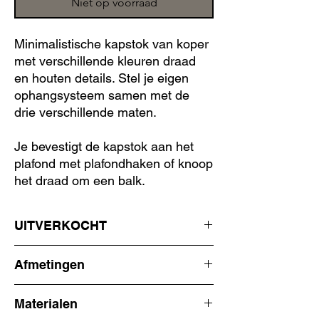
Niet op voorraad
Minimalistische kapstok van koper
met verschillende kleuren draad
en houten details. Stel je eigen
ophangsysteem samen met de
drie verschillende maten.
Je bevestigt de kapstok aan het
plafond met plafondhaken of knoop
het draad om een balk.
UITVERKOCHT
Dit product komt niet meer terug in de shop
Afmetingen
in de materialen koper + messing. Kijk bij de
losse kapstokken wat er nog beschikbaar is
de dikte van het koper is 22 mm
per maat.
Materialen