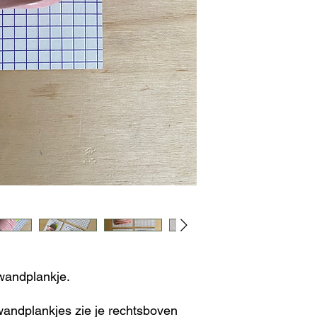
2-3 werkdagen
zorg zodat je een ge
je krijgt. : )
wandplankje.
wandplankjes zie je rechtsboven