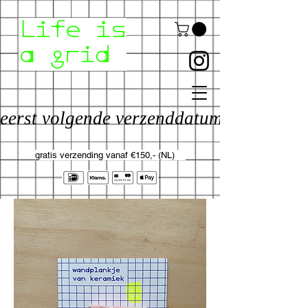
eerst volgende verzenddatum: 17 aug
gratis verzending vanaf €150,- (NL)