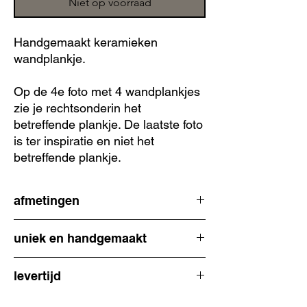
Niet op voorraad
Handgemaakt keramieken
wandplankje.
Op de 4e foto met 4 wandplankjes
zie je rechtsonderin het
betreffende plankje. De laatste foto
is ter inspiratie en niet het
betreffende plankje.
afmetingen
uniek en handgemaakt
7,5 cm hoog
6 cm breed op het breedte stuk
Alle keramieken items zijn met zorg
levertijd
handgevormd en uniek. Verwacht geen
kaarsrechte lijnen maar handwerk met veel
2-3 werkdagen
eigenheid. Ik fotografeer ze met grote